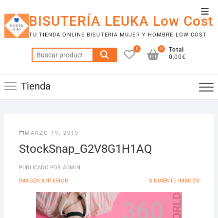
Saltar
Men
al
BISUTERÍA LEUKA Low Cost
de
contenido
TU TIENDA ONLINE BISUTERIA MUJER Y HOMBRE LOW COST
la
0
0
Total
barr
Buscar
0,00€
por:
supe
Tienda
MARZO 19, 2019
StockSnap_G2V8G1H1AQ
PUBLICADO POR
ADMIN
IMAGEN ANTERIOR
SIGUIENTE IMAGEN