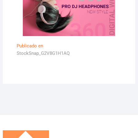
Navegación
Publicado en
StockSnap_G2V8G1H1AQ
de
entradas