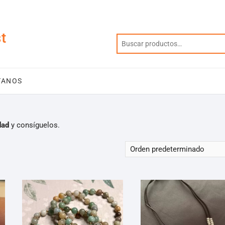
t
TANOS
dad
y consíguelos.