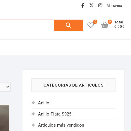
facebook
twitter
instagra
Mi cuenta
0
0
Buscar
Total
0,00€
por:
CATEGORIAS DE ARTÍCULOS
Anillo
Anillo Plata S925
Artículos más vendidos