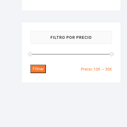
FILTRO POR PRECIO
Filtrar
Precio
Precio
Precio:
10€
—
30€
mínimo
máximo