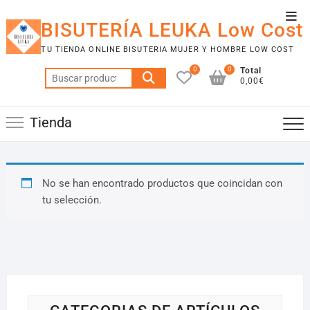
Saltar
Men
al
BISUTERÍA LEUKA Low Cost
de
contenido
TU TIENDA ONLINE BISUTERIA MUJER Y HOMBRE LOW COST
la
0
0
Total
barr
Buscar
0,00€
por:
supe
Tienda
No se han encontrado productos que coincidan con
tu selección.