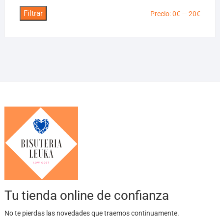
Filtrar
Precio
Precio
Precio:
0€
—
20€
mínim
máxim
Tu tienda online de confianza
No te pierdas las novedades que traemos continuamente.