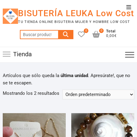
Saltar
Men
al
BISUTERÍA LEUKA Low Cost
de
contenido
TU TIENDA ONLINE BISUTERIA MUJER Y HOMBRE LOW COST
la
0
0
Total
barr
Buscar
0,00€
por:
supe
Tienda
Artículos que sólo queda la
última unidad
. Apresúrate!, que no
se te escapen.
Mostrando los 2 resultados