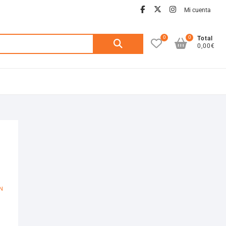
facebook
twitter
instagra
Mi cuenta
0
0
Buscar
Total
0,00€
por:
N