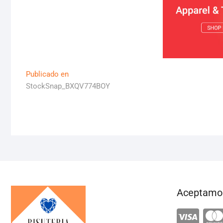
Navegación
Publicado en
StockSnap_BXQV774BOY
de
entradas
Aceptamos