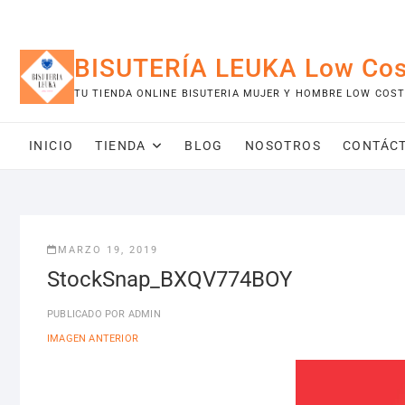
Saltar
al
contenido
BISUTERÍA LEUKA Low Cos
TU TIENDA ONLINE BISUTERIA MUJER Y HOMBRE LOW COST
INICIO
TIENDA
BLOG
NOSOTROS
CONTÁC
MARZO 19, 2019
StockSnap_BXQV774BOY
PUBLICADO POR
ADMIN
IMAGEN ANTERIOR