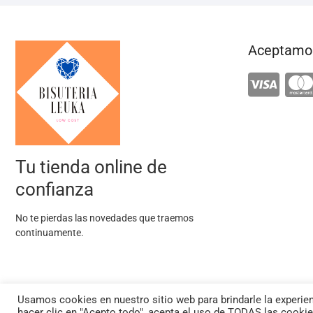
Aceptamos
Tu tienda online de
confianza
No te pierdas las novedades que traemos
continuamente.
Usamos cookies en nuestro sitio web para brindarle la experienc
hacer clic en "Acepto todo", acepta el uso de TODAS las cookie
facebook
twitter
instagram