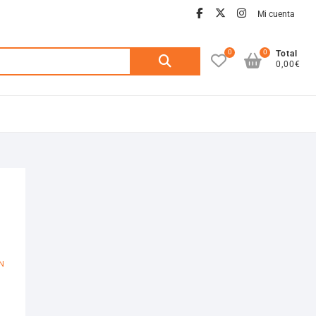
facebook
twitter
instagra
Mi cuenta
0
0
Buscar
Total
0,00€
por:
N