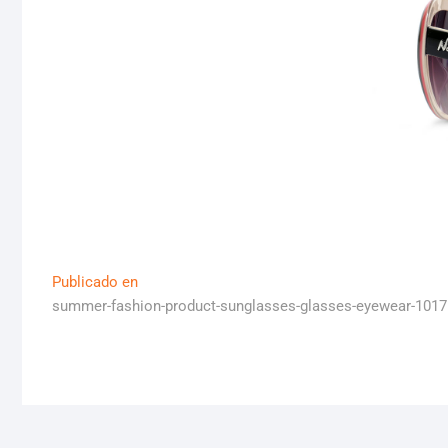
Navegación
Publicado en
summer-fashion-product-sunglasses-glasses-eyewear-101
de
entradas