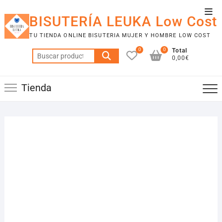
Saltar
Men
al
BISUTERÍA LEUKA Low Cost
de
contenido
TU TIENDA ONLINE BISUTERIA MUJER Y HOMBRE LOW COST
la
0
0
Total
barr
Buscar
0,00€
por:
supe
Tienda