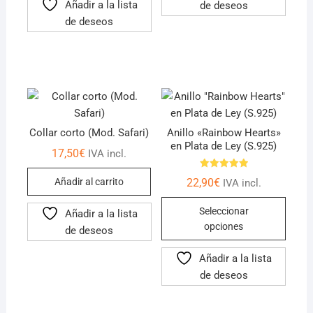
Añadir a la lista
de deseos
de deseos
Collar corto (Mod. Safari)
Anillo «Rainbow Hearts»
en Plata de Ley (S.925)
17,50
€
IVA incl.
Valorado
22,90
€
Añadir al carrito
IVA incl.
con
5.00
Este
de 5
Seleccionar
Añadir a la lista
produ
opciones
de deseos
tiene
múlti
Añadir a la lista
varian
de deseos
Las
opcio