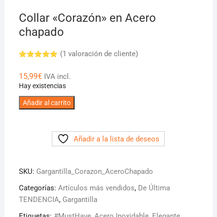
Collar «Corazón» en Acero
chapado
(
1
valoración de cliente)
Valorado
1
con
5.00
15,99
€
IVA incl.
de 5 en
Hay existencias
base a
valoración
Collar
de un
Añadir al carrito
cliente
"Corazón"
en
Acero
Añadir a la lista de deseos
chapado
cantidad
SKU:
Gargantilla_Corazon_AceroChapado
Categorías:
Artículos más vendidos
,
De Última
TENDENCIA
,
Gargantilla
Etiquetas:
#MustHave
,
Acero Inoxidable
,
Elegante
,