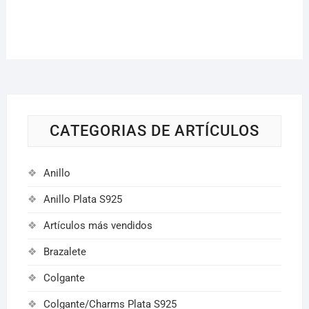
se
pued
elegir
en
la
págin
de
produ
CATEGORIAS DE ARTÍCULOS
Anillo
Anillo Plata S925
Artículos más vendidos
Brazalete
Colgante
Colgante/Charms Plata S925