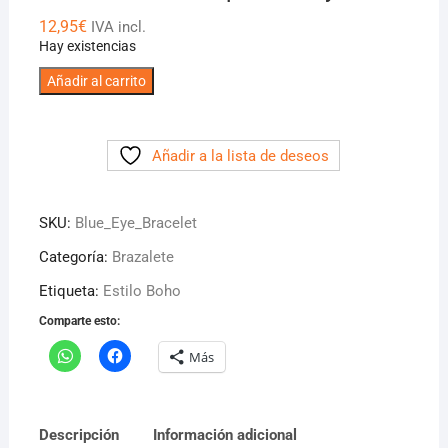
12,95
€
IVA incl.
Hay existencias
Brazalete
Añadir al carrito
multicapa
Blue
Eye
Añadir a la lista de deseos
cantidad
SKU:
Blue_Eye_Bracelet
Categoría:
Brazalete
Etiqueta:
Estilo Boho
Comparte esto:
Más
Descripción
Información adicional