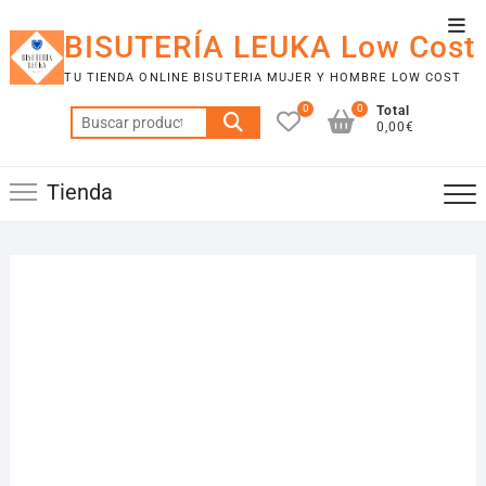
Saltar
Men
al
BISUTERÍA LEUKA Low Cost
de
contenido
TU TIENDA ONLINE BISUTERIA MUJER Y HOMBRE LOW COST
la
0
0
Total
barr
Buscar
0,00€
por:
supe
Tienda