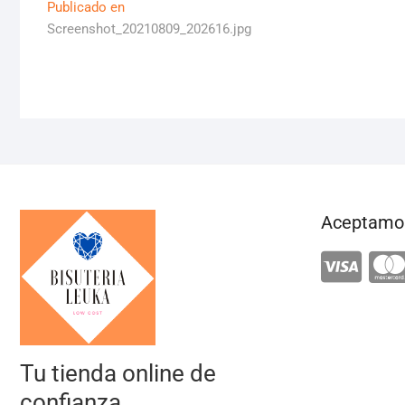
Navegación
Publicado en
Screenshot_20210809_202616.jpg
de
entradas
Aceptamos
Tu tienda online de
confianza