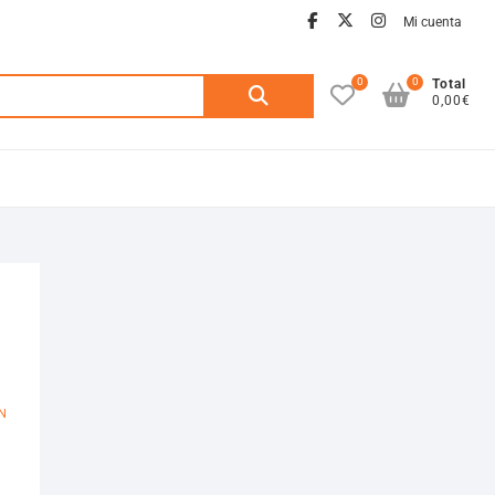
facebook
twitter
instagra
Mi cuenta
0
0
Buscar
Total
0,00€
por:
N