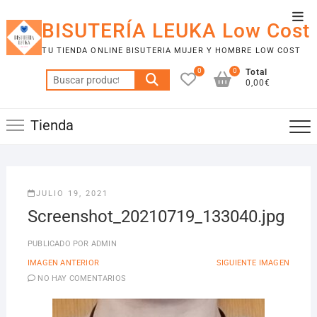
Saltar
Men
al
BISUTERÍA LEUKA Low Cost
de
contenido
TU TIENDA ONLINE BISUTERIA MUJER Y HOMBRE LOW COST
la
0
0
Total
barr
Buscar
0,00€
por:
supe
Tienda
JULIO 19, 2021
Screenshot_20210719_133040.jpg
PUBLICADO POR
ADMIN
IMAGEN ANTERIOR
SIGUIENTE IMAGEN
NO HAY COMENTARIOS