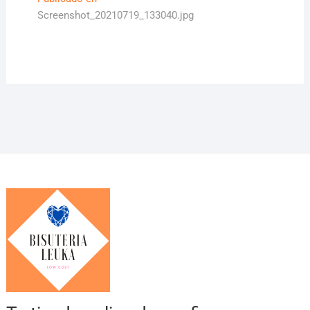
Navegación
Screenshot_20210719_133040.jpg
de
entradas