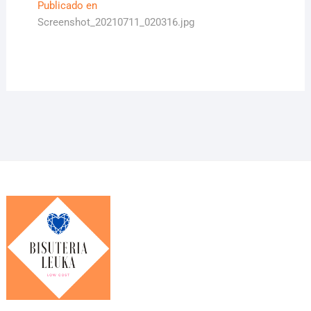
Navegación
Publicado en
Screenshot_20210711_020316.jpg
de
entradas