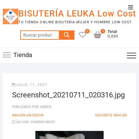
Saltar
Men
al
BISUTERÍA LEUKA Low Cost
de
contenido
TU TIENDA ONLINE BISUTERIA MUJER Y HOMBRE LOW COST
la
0
0
Total
barr
Buscar
0,00€
por:
supe
Tienda
JULIO 11, 2021
Screenshot_20210711_020316.jpg
PUBLICADO POR
ADMIN
IMAGEN ANTERIOR
SIGUIENTE IMAGEN
NO HAY COMENTARIOS