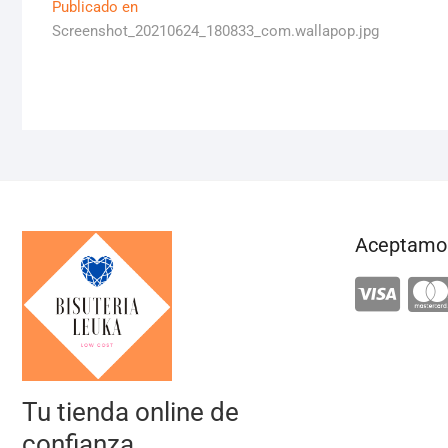
Navegación
Publicado en
Screenshot_20210624_180833_com.wallapop.jpg
de
entradas
Aceptamos
Tu tienda online de
confianza