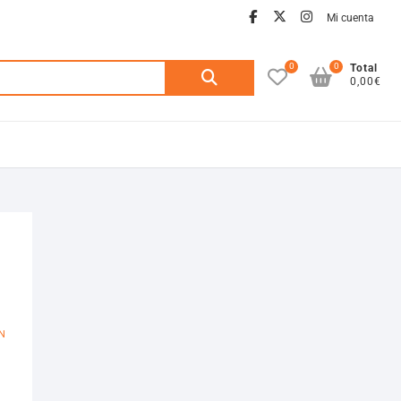
facebook
twitter
instagra
Mi cuenta
0
0
Buscar
Total
0,00€
por:
N