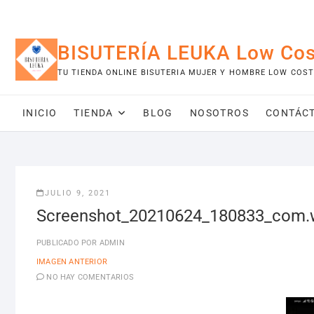
Saltar
al
contenido
BISUTERÍA LEUKA Low Cos
TU TIENDA ONLINE BISUTERIA MUJER Y HOMBRE LOW COST
INICIO
TIENDA
BLOG
NOSOTROS
CONTÁC
JULIO 9, 2021
Screenshot_20210624_180833_com.w
PUBLICADO POR
ADMIN
IMAGEN ANTERIOR
NO HAY COMENTARIOS