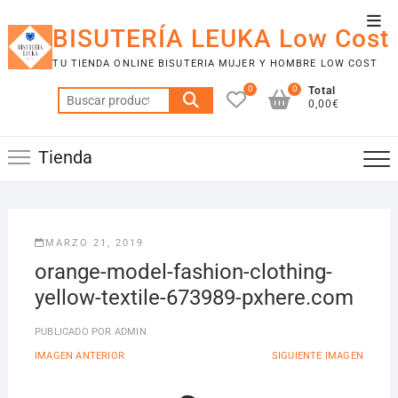
Saltar
Men
al
BISUTERÍA LEUKA Low Cost
de
contenido
TU TIENDA ONLINE BISUTERIA MUJER Y HOMBRE LOW COST
la
0
0
Total
barr
Buscar
0,00€
por:
supe
Tienda
MARZO 21, 2019
orange-model-fashion-clothing-
yellow-textile-673989-pxhere.com
PUBLICADO POR
ADMIN
IMAGEN ANTERIOR
SIGUIENTE IMAGEN