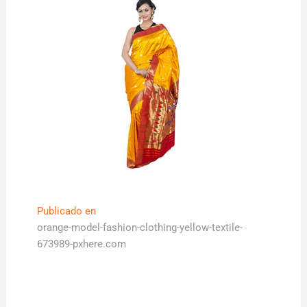
Navegación
Publicado en
orange-model-fashion-clothing-yellow-textile-
de
673989-pxhere.com
entradas