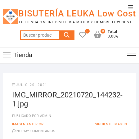
Saltar
Men
al
BISUTERÍA LEUKA Low Cost
de
contenido
TU TIENDA ONLINE BISUTERIA MUJER Y HOMBRE LOW COST
la
0
0
Total
barr
Buscar
0,00€
por:
supe
Tienda
JULIO 20, 2021
IMG_MIRROR_20210720_144232-
1.jpg
PUBLICADO POR
ADMIN
IMAGEN ANTERIOR
SIGUIENTE IMAGEN
NO HAY COMENTARIOS