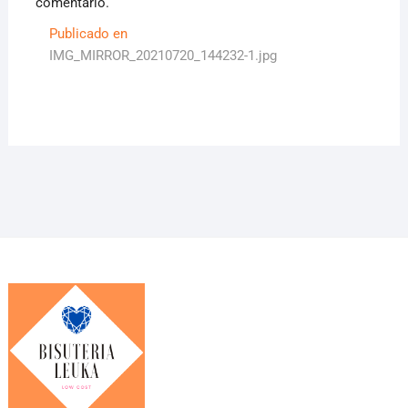
comentario.
Navegación
Publicado en
IMG_MIRROR_20210720_144232-1.jpg
de
entradas