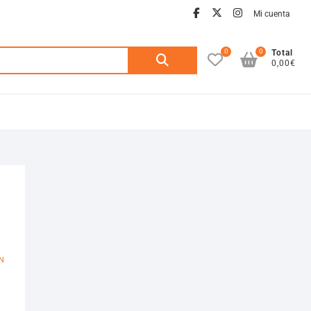
facebook
twitter
instagra
Mi cuenta
0
0
Buscar
Total
0,00€
por:
N