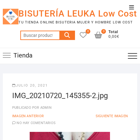
Saltar
Men
al
BISUTERÍA LEUKA Low Cost
de
contenido
TU TIENDA ONLINE BISUTERIA MUJER Y HOMBRE LOW COST
la
0
0
Total
barr
Buscar
0,00€
por:
supe
Tienda
JULIO 20, 2021
IMG_20210720_145355-2.jpg
PUBLICADO POR
ADMIN
IMAGEN ANTERIOR
SIGUIENTE IMAGEN
NO HAY COMENTARIOS