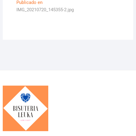
Navegación
Publicado en
IMG_20210720_145355-2.jpg
de
entradas