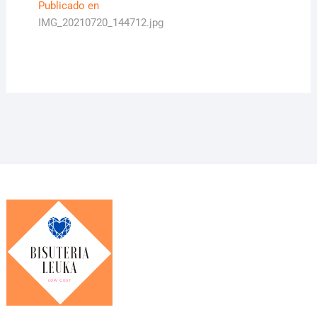
Navegación
Publicado en
IMG_20210720_144712.jpg
de
entradas