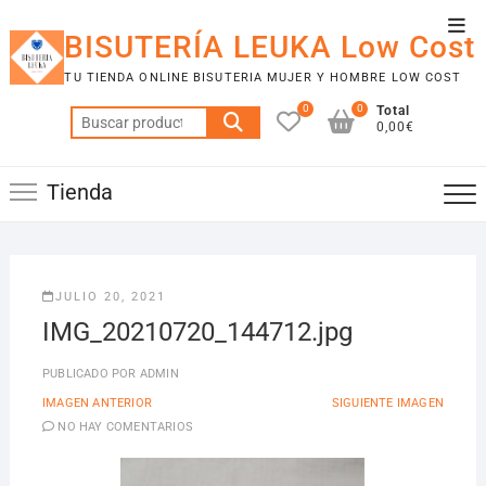
Saltar
Men
al
BISUTERÍA LEUKA Low Cost
de
contenido
TU TIENDA ONLINE BISUTERIA MUJER Y HOMBRE LOW COST
la
0
0
Total
barr
Buscar
0,00€
por:
supe
Tienda
JULIO 20, 2021
IMG_20210720_144712.jpg
PUBLICADO POR
ADMIN
IMAGEN ANTERIOR
SIGUIENTE IMAGEN
NO HAY COMENTARIOS