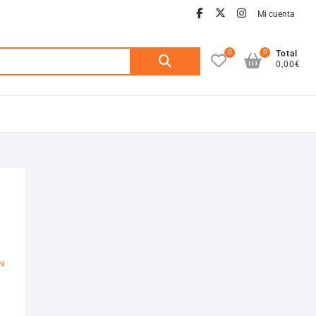
facebook
twitter
instagra
Mi cuenta
0
0
Buscar
Total
0,00€
por:
N