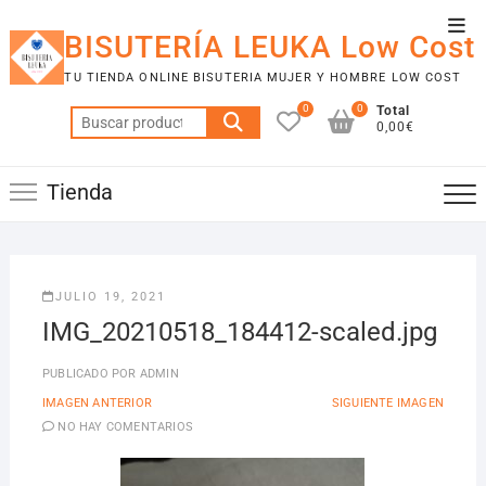
Saltar
Men
al
BISUTERÍA LEUKA Low Cost
de
contenido
TU TIENDA ONLINE BISUTERIA MUJER Y HOMBRE LOW COST
la
0
0
Total
barr
Buscar
0,00€
por:
supe
Tienda
JULIO 19, 2021
IMG_20210518_184412-scaled.jpg
PUBLICADO POR
ADMIN
IMAGEN ANTERIOR
SIGUIENTE IMAGEN
NO HAY COMENTARIOS