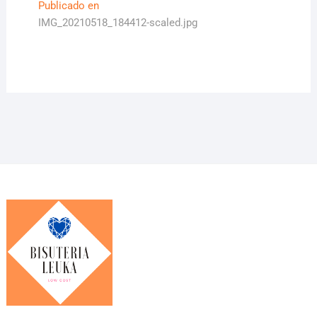
Navegación
Publicado en
IMG_20210518_184412-scaled.jpg
de
entradas