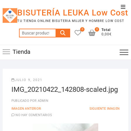
Saltar
Men
al
BISUTERÍA LEUKA Low Cost
de
contenido
TU TIENDA ONLINE BISUTERIA MUJER Y HOMBRE LOW COST
la
0
0
Total
barr
Buscar
0,00€
por:
supe
Tienda
JULIO 9, 2021
IMG_20210422_142808-scaled.jpg
PUBLICADO POR
ADMIN
IMAGEN ANTERIOR
SIGUIENTE IMAGEN
NO HAY COMENTARIOS