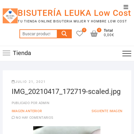
Saltar
Men
al
BISUTERÍA LEUKA Low Cost
de
contenido
TU TIENDA ONLINE BISUTERIA MUJER Y HOMBRE LOW COST
la
0
0
Total
barr
Buscar
0,00€
por:
supe
Tienda
JULIO 21, 2021
IMG_20210417_172719-scaled.jpg
PUBLICADO POR
ADMIN
IMAGEN ANTERIOR
SIGUIENTE IMAGEN
NO HAY COMENTARIOS