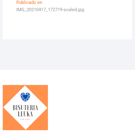
Navegación
Publicado en
IMG_20210417_172719-scaled.jpg
de
entradas