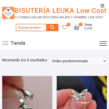
Saltar
Men
al
BISUTERÍA LEUKA Low Cost
de
contenido
TU TIENDA ONLINE BISUTERIA MUJER Y HOMBRE LOW COST
la
0
0
Total
barr
Buscar
0,00€
por:
supe
Tienda
Mostrando los 6 resultados